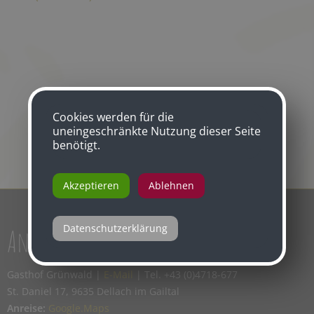
Cookies werden für die
uneingeschränkte Nutzung dieser Seite
benötigt.
Akzeptieren
Ablehnen
Datenschutzerklärung
Anreise
Gasthof Grünwald |
E-Mail
| Tel. +43 (0)4718-677
St. Daniel 17, 9635 Dellach im Gailtal
Anreise:
Google.Maps