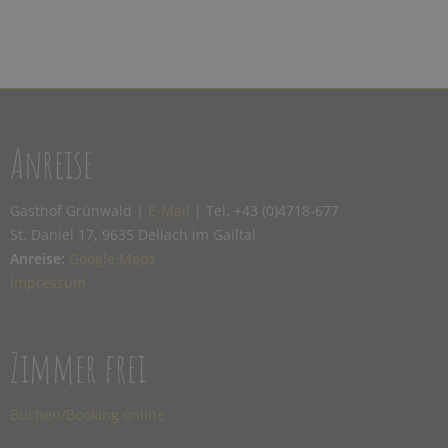
Anreise
Gasthof Grünwald |
E-Mail
| Tel. +43 (0)4718-677
St. Daniel 17, 9635 Dellach im Gailtal
Anreise:
Google.Maps
Impressum
Zimmer frei
Buchen/Booking online