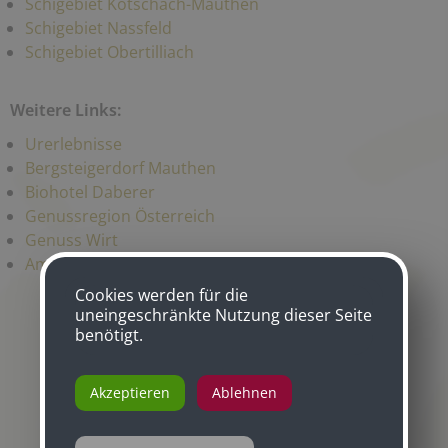
Schigebiet Kötschach-Mauthen
Schigebiet Nassfeld
Schigebiet Obertilliach
Weitere Links:
Urerlebnisse
Bergsteigerdorf Mauthen
Biohotel Daberer
Genussregion Österreich
Genuss Wirt
Ama - Gütesiegel
Cookies werden für die
uneingeschränkte Nutzung dieser Seite
benötigt.
Akzeptieren
Ablehnen