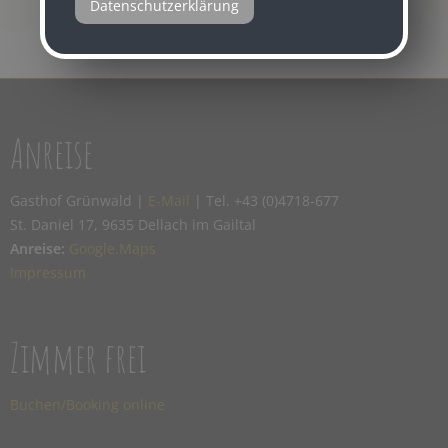
Datenschutzerklärung
Anreise
Gasthof Grünwald |
E-Mail
| Tel. +43 (0)4718-677
St. Daniel 17, 9635 Dellach im Gailtal
Anreise:
Google.Maps
Impressum
Zimmer frei
Buchen/Booking online