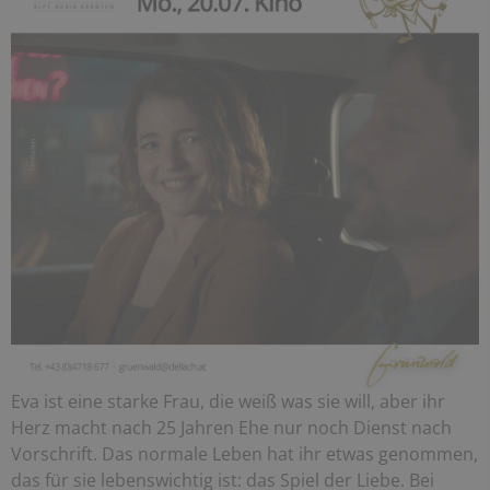
Eva ist eine starke Frau, die weiß was sie will, aber ihr
Herz macht nach 25 Jahren Ehe nur noch Dienst nach
Vorschrift. Das normale Leben hat ihr etwas genommen,
das für sie lebenswichtig ist: das Spiel der Liebe. Bei